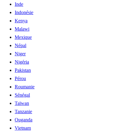
Inde
Indonésie
Kenya
Malawi
Mexique
Népal
Niger
Nigéria
Pakistan
Pérou
Roumanie
Sénégal
Taïwan
Tanzanie
Ouganda
Vietnam