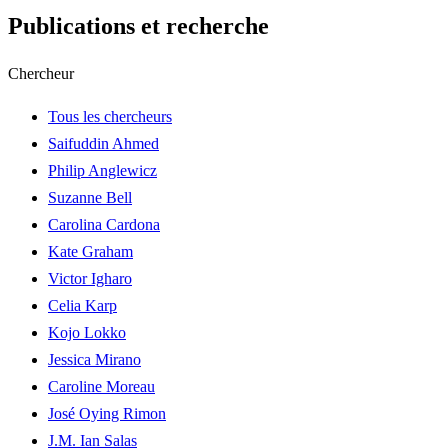
Publications et recherche
Chercheur
Tous les chercheurs
Saifuddin Ahmed
Philip Anglewicz
Suzanne Bell
Carolina Cardona
Kate Graham
Victor Igharo
Celia Karp
Kojo Lokko
Jessica Mirano
Caroline Moreau
José Oying Rimon
J.M. Ian Salas