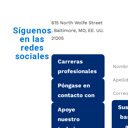
615 North Wolfe Street
No
Síguenos
, Baltimore, MD, EE. UU.
en las
21205
lo
redes
pie
gatesinstitute@jhu.edu
sociales
Carreras
profesionales
Póngase en
contacto con
Sus
Apoye
ba
nuestro