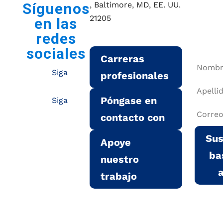
No
, Baltimore, MD, EE. UU.
Síguenos
21205
lo
en las
redes
pie
gatesinstitute@jhu.edu
sociales
Carreras
Siga
profesionales
Póngase en
Siga
contacto con
Sus
Apoye
ba
nuestro
trabajo