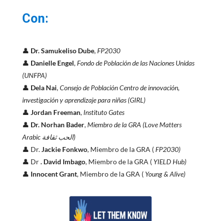
Con:
👤
Dr.
Samukeliso Dube
,
FP2030
👤
Danielle Engel
,
Fondo de Población de las Naciones Unidas
(UNFPA)
👤
Dela Nai
,
Consejo de Población Centro de innovación,
investigación y aprendizaje para niñas (GIRL)
👤
Jordan Freeman
,
Instituto Gates
👤
Dr.
Norhan Bader
,
Miembro de la GRA (Love Matters
Arabic الحب ثقافة)
👤 Dr.
Jackie Fonkwo
, Miembro de la GRA (
FP2030)
👤 Dr
.
David Imbago
, Miembro de la GRA (
YIELD Hub)
👤
Innocent Grant
, Miembro de la GRA (
Young & Alive)