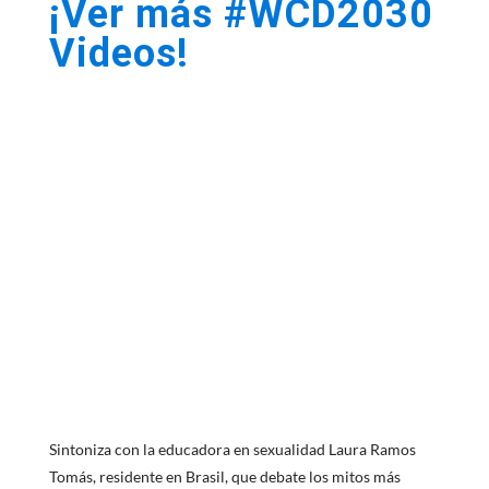
¡Ver más #WCD2030
Videos!
La educadora
sexual Laura
Ramos Tomás
aborda los mitos
sobre la
anticoncepción
Sintoniza con la educadora en sexualidad Laura Ramos
Tomás, residente en Brasil, que debate los mitos más