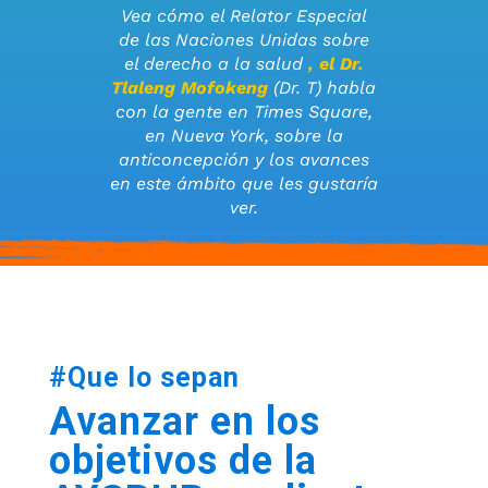
Vea cómo el Relator Especial
de las Naciones Unidas sobre
el derecho a la salud
, el Dr.
Tlaleng Mofokeng
(Dr. T) habla
con la gente en Times Square,
en Nueva York, sobre la
anticoncepción y los avances
en este ámbito que les gustaría
ver.
#Que lo sepan
Avanzar en los
objetivos de la