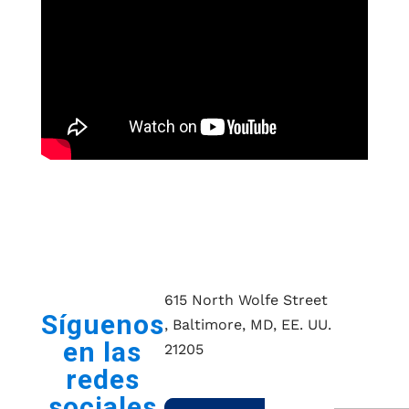
No s
615 North Wolfe Street
Síguenos
, Baltimore, MD, EE. UU.
pier
en las
21205
¡Éxit
redes
gatesinstitute@jhu.edu
sociales