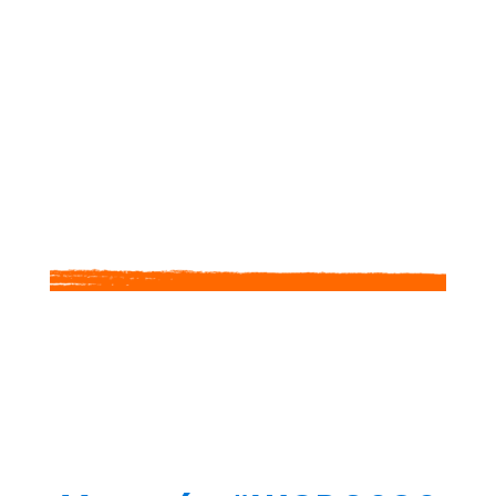
🏆
Neira Ardaneshwari Budiono
#ProteksiItuSeksi
(La protección es sexy)