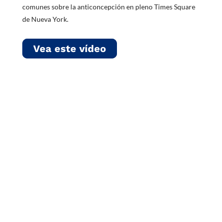
comunes sobre la anticoncepción en pleno Times Square
de Nueva York.
Vea este vídeo
El Dr. T y Laura
Ramos Tomás
hablan sobre la
elección del
método o
métodos
anticonceptivos