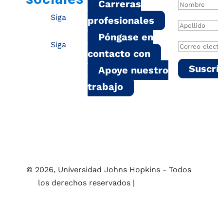
Carreras
Siga
profesionales
Póngase en
Siga
contacto con
Suscr
Apoye nuestro
trabajo
© 2026, Universidad Johns Hopkins - Todos
los derechos reservados |
Política de
privacidad