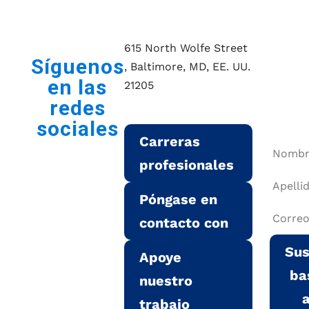
615 North Wolfe Street
No
Síguenos
, Baltimore, MD, EE. UU.
en las
21205
lo
redes
pie
gatesinstitute@jhu.edu
sociales
Carreras
profesionales
Póngase en
contacto con
Sus
Apoye
ba
nuestro
trabajo