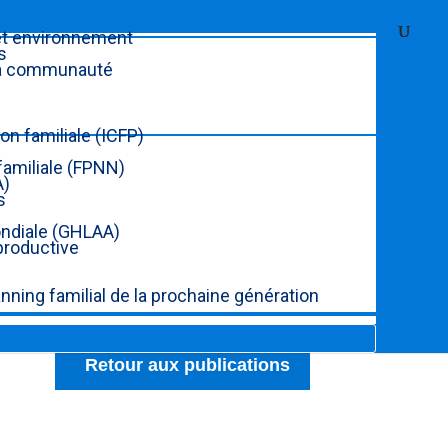
et environnement
s
 la communauté
on familiale (ICFP)
 familiale (FPNN)
A)
s
ondiale (GHLAA)
productive
nning familial de la prochaine génération
Retour aux publications