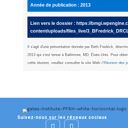
Année de publication : 2013
Lien vers le dossier : https://bmgi.wpengine
content/uploads/files_live/3_BFredrick_DR
Il s'agit d'une présentation donnée par Beth Fredrick, directr
2013 qui s'est tenue à Baltimore, MD, États-Unis. Pour obte
cette réunion, veuillez consulter le site Web¬†
Réunion des p
Suivez-nous sur les réseaux sociaux