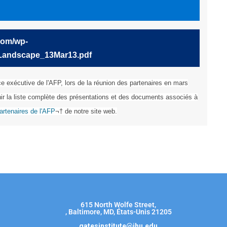
.com/wp-
CLandscape_13Mar13.pdf
ice exécutive de l'AFP, lors de la réunion des partenaires en mars
nir la liste complète des présentations et des documents associés à
artenaires de l'AFP
¬† de notre site web.
615 North Wolfe Street,
, Baltimore, MD, États-Unis 21205
gatesinstitute@jhu.edu