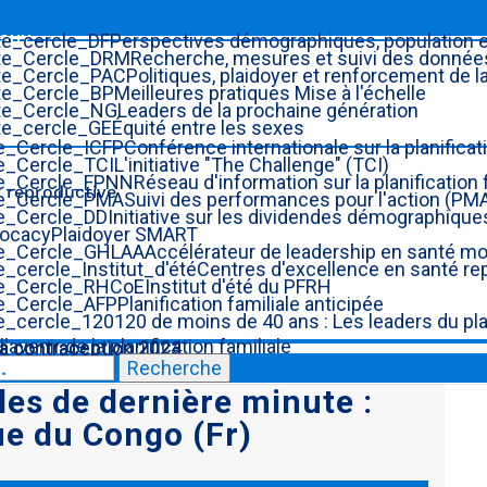
aux
Perspectives démographiques, population 
Recherche, mesures et suivi des donnée
Politiques, plaidoyer et renforcement de
Meilleures pratiques Mise à l'échelle
Leaders de la prochaine génération
Équité entre les sexes
Conférence internationale sur la planificati
essources du WHGI
L'initiative "The Challenge" (TCI)
Réseau d'information sur la planification
Suivi des performances pour l'action (PM
Initiative sur les dividendes démographique
Plaidoyer SMART
Accélérateur de leadership en santé m
Centres d'excellence en santé re
Institut d'été du PFRH
Planification familiale anticipée
120 de moins de 40 ans : Les leaders du pla
venir de la planification familiale
a contraception 2024
a contraception 2023
Recherche
les de dernière minute :
e du Congo (Fr)